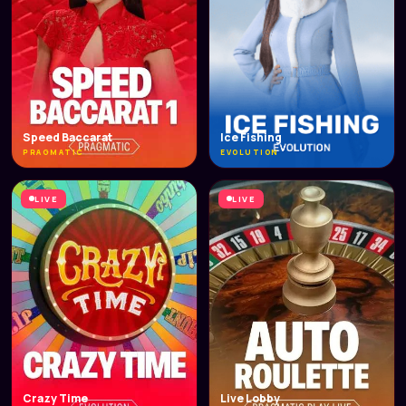
Speed Baccarat
Ice Fishing
PRAGMATIC
EVOLUTION
LIVE
LIVE
Crazy Time
Live Lobby