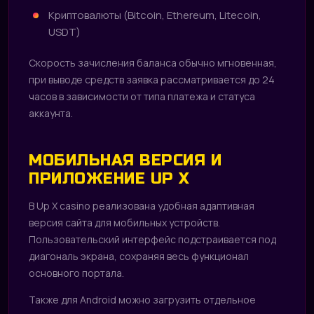
Криптовалюты (Bitcoin, Ethereum, Litecoin,
USDT)
Скорость зачисления баланса обычно мгновенная,
при выводе средств заявка рассматривается до 24
часов в зависимости от типа платежа и статуса
аккаунта.
МОБИЛЬНАЯ ВЕРСИЯ И
ПРИЛОЖЕНИЕ UP X
В Up X casino реализована удобная адаптивная
версия сайта для мобильных устройств.
Пользовательский интерфейс подстраивается под
диагональ экрана, сохраняя весь функционал
основного портала.
Также для Android можно загрузить отдельное