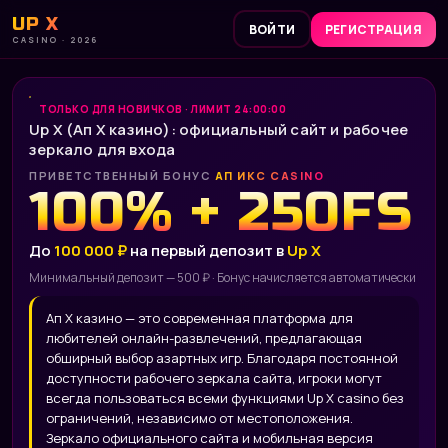
UP X
ВОЙТИ
РЕГИСТРАЦИЯ
CASINO · 2026
ТОЛЬКО ДЛЯ НОВИЧКОВ · ЛИМИТ 24:00:00
Up X (Ап Х казино): официальный сайт и рабочее
зеркало для входа
ПРИВЕТСТВЕННЫЙ БОНУС
АП ИКС CASINO
100% + 250FS
До
100 000 ₽
на первый депозит в
Up X
Минимальный депозит — 500 ₽ · Бонус начисляется автоматически
Ап Х казино — это современная платформа для
любителей онлайн-развлечений, предлагающая
обширный выбор азартных игр. Благодаря постоянной
доступности рабочего зеркала сайта, игроки могут
всегда пользоваться всеми функциями Up X casino без
ограничений, независимо от местоположения.
Зеркало официального сайта и мобильная версия