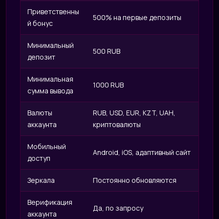
Приветственны
500% на первые депозиты
й бонус
Минимальный
500 RUB
депозит
Минимальная
1000 RUB
сумма вывода
Валюты
RUB, USD, EUR, KZT, UAH,
аккаунта
криптовалюты
Мобильный
Android, iOS, адаптивный сайт
доступ
Зеркала
Постоянно обновляются
Верификация
Да, по запросу
аккаунта