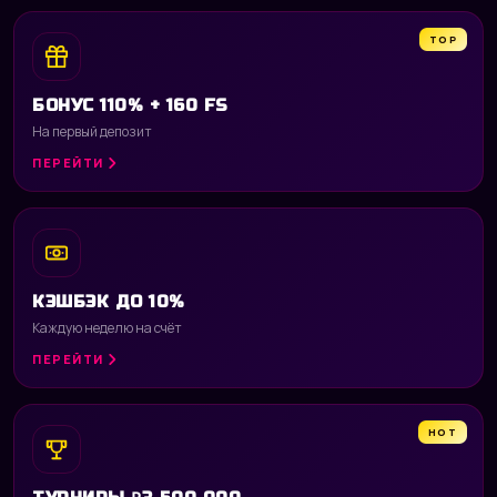
TOP
БОНУС 110% + 160 FS
На первый депозит
ПЕРЕЙТИ
КЭШБЭК ДО 10%
Каждую неделю на счёт
ПЕРЕЙТИ
HOT