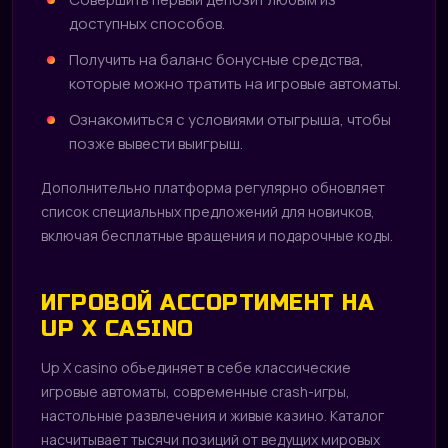
доступных способов.
Получить на баланс бонусные средства,
которые можно тратить на игровые автоматы.
Ознакомиться с условиями отыгрыша, чтобы
позже вывести выигрыш.
Дополнительно платформа регулярно обновляет
список специальных предложений для новичков,
включая бесплатные вращения и подарочные коды.
ИГРОВОЙ АССОРТИМЕНТ НА
UP X CASINO
Up X casino объединяет в себе классические
игровые автоматы, современные crash-игры,
настольные развлечения и живые казино. Каталог
насчитывает тысячи позиций от ведущих мировых