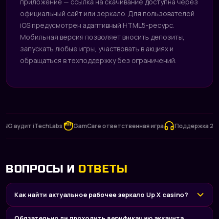
приложение — ссылка на скачивание доступна через
официальный сайт или зеркало. Для пользователей
iOS предусмотрен адаптивный HTML5-ресурс.
Мобильная версия позволяет вносить депозиты,
запускать любые игры, участвовать в акциях и
обращаться в техподдержку без ограничений.
аудит iTechLabs
GamCare ответственная игра
Поддержка 24/7
ВОПРОСЫ И
ОТВЕТЫ
Как найти актуальное рабочее зеркало Up X casino?
Обязательно ли проходить верификацию аккаунта